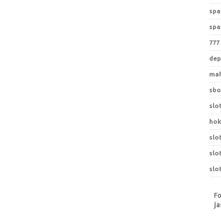
sp
sp
777
dep
mah
sbo
slo
hok
slo
slo
slo
Fo
ja