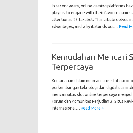
In recent years, online gaming platforms hav
players to engage with their favorite games
attention is 23 takabet. This article delves i
advantages, and why it stands out…
Read M
Kemudahan Mencari Si
Terpercaya
Kemudahan dalam mencari situs slot gacor o
perkembangan teknologi dan digitalisasi ind
mencari situs slot online terpercaya menjadi
Forum dan Komunitas Perjudian 3. Situs Rev
Internasional…
Read More »