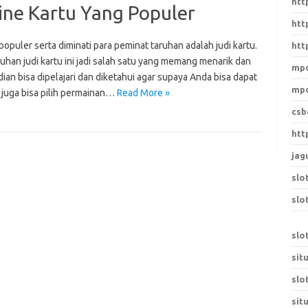
htt
ine Kartu Yang Populer
htt
populer serta diminati para peminat taruhan adalah judi kartu.
htt
han judi kartu ini jadi salah satu yang memang menarik dan
mp
n bisa dipelajari dan diketahui agar supaya Anda bisa dapat
mp
juga bisa pilih permainan…
Read More »
cs
htt
jag
slo
slo
slo
sit
slo
sit