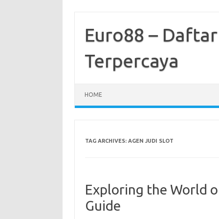
Skip
to
content
Euro88 – Daftar
Terpercaya
HOME
TAG ARCHIVES:
AGEN JUDI SLOT
Exploring the World 
Guide