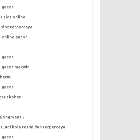
t gacor
us slot online
k slot terpercaya
t online gacor
t
t gacor
t gacor maxwin
bet88
t gacor
tar sbobet
t
jong ways 2
us judi bola resmi dan terpercaya
t gacor