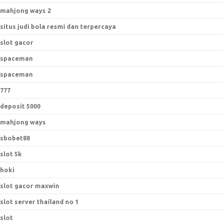
mahjong ways 2
situs judi bola resmi dan terpercaya
slot gacor
spaceman
spaceman
777
deposit 5000
mahjong ways
sbobet88
slot 5k
hoki
slot gacor maxwin
slot server thailand no 1
slot