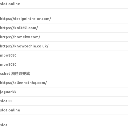
slot online
https://designintreior.com/
https://koi365l.com/
https://homekw.com/
https://knowtechie.co.uk/
mpo8080
mpo8080
csbet 潮勝娛樂城
https://allenrothhq.com/
jaguar33
slot88
slot online
slot