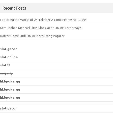
a
Recent Posts
r
c
Exploring the World of 23 Takabet A Comprehensive Guide
h
Kemudahan Mencari Situs Slot Gacor Online Terpercaya
f
o
Daftar Game Judi Online Kartu Yang Populer
r
:
slot gacor
slot online
slot88
mejavip
hkbpokerqq
hkbpokerqq
hkbpokerqq
slot gacor