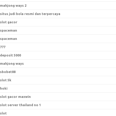
mahjong ways 2
situs judi bola resmi dan terpercaya
slot gacor
spaceman
spaceman
777
deposit 5000
mahjong ways
sbobet88
slot 5k
hoki
slot gacor maxwin
slot server thailand no 1
slot